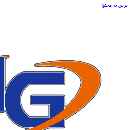
پرش به محتوا